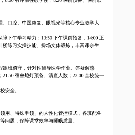
础；
8:00
有序前往教学楼，
8:20
课前预备、课前歌
理、口腔、中医康复、眼视光等核心专业教学大
保障下午学习精力；
13:50
下午课前预备，
14:00
正
训楼练习实操技能、操场文体锻炼，丰富课余生
程跟班值守，针对性辅导医学作业、答疑解惑，
；
21:50
宿舍熄灯预备、清查人数；
22:00
全校统一
在校安全。
时领用、特殊申领」的人性化管控模式，各班配备
机等问题，保障课堂效率与睡眠质量。