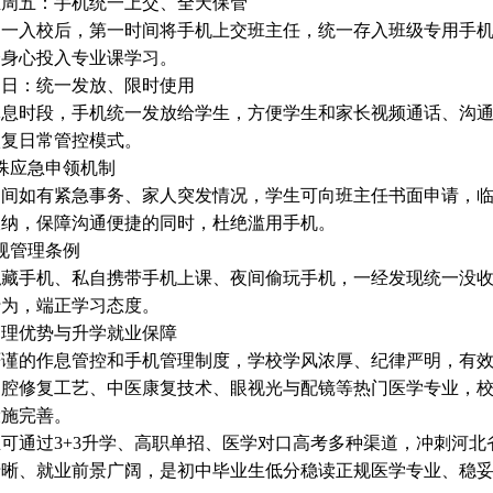
至周五：手机统一上交、全天保管
周一入校后，第一时间将手机上交班主任，统一存入班级专用手
全身心投入专业课学习。
周日：统一发放、限时使用
休息时段，手机统一发放给学生，方便学生和家长视频通话、沟
恢复日常管控模式。
殊应急申领机制
期间如有紧急事务、家人突发情况，学生可向班主任书面申请，
收纳，保障沟通便捷的同时，杜绝滥用手机。
规管理条例
私藏手机、私自携带手机上课、夜间偷玩手机，一经发现统一没
行为，端正学习态度。
管理优势与升学就业保障
严谨的作息管控和手机管理制度，学校学风浓厚、纪律严明，有
口腔修复工艺、中医康复技术、眼视光与配镜等热门医学专业，
设施完善。
生可通过
3+3
升学、高职单招、医学对口高考多种渠道，冲刺河北
清晰、就业前景广阔，是初中毕业生低分稳读正规医学专业、稳