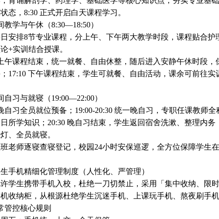
读，背诵解剖学、药理学、基础医学等核心知识点，夯实专业基
振状态，
8:30
正式开启白天课程学习。
间教学与午休（
8:30—18:50
）
每日安排
8
节专业课程，分上午、下午两大教学时段，课程贴合护
理论
+
实训结合授课。
上午课程结束，统一就餐、自由休整，随后进入安静午休时段，
课；
17:10
下午课程结束，学生可就餐、自由活动，课余可前往实
间自习与就寝（
19:00—22:00
）
晚自习全员就位预备；
19:00-20:30
统一晚自习，专职任课教师全
当日所学知识；
20:30
晚自习结束，学生返回宿舍洗漱、整理内务
熄灯、全员就寝。
值班老师逐寝查寝登记，校园
24
小时安保巡逻，全方位保障学生
学生手机精细化管理制度（人性化、严管理）
允许学生携带手机入校，杜绝一刀切禁止，采用「集中收纳、限
手机收纳柜，从根源杜绝学生沉迷手机、上课玩手机、熬夜刷手
常管控核心规则