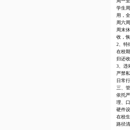
周一
学生
用，
周六
周末
收，
2
、特
在校
归还
3
、违
严禁
日常
三、
依托
理、
硬件
在校
路径