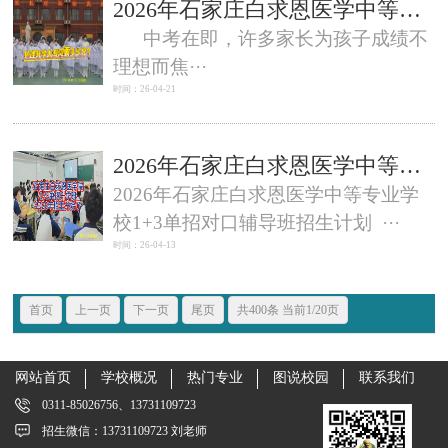
2026年石家庄白求恩医学中等专业学校考大专护理需要多少分？
中考在即，许多家长为孩子成绩不
理想而焦···
时间：26-04-21
2026年石家庄白求恩医学中等专业学校1+3单招对口辅导班招生计划
2026年石家庄白求恩医学中等专业学
校1+3单招对口辅导班招生计划 ···
时间：26-04-13
首页
上一页
下一页
尾页
共400条 当前1/20页
网站首页
学校概况
热门专业
图说校园
联系我们
0311-85026756、13731109723
招生微信：13731109723 刘老师