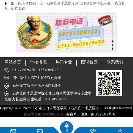
下一篇：
距高考仅剩 3 天｜石家庄白求恩医专刘老师致全体河北考生：从容赴
考，前程似锦
网站首页
学校概况
热门专业
图说校园
联系我们
0311-85026756、13731109723
招生微信：13731109723 刘老师
石家庄市新华区西营西路108号
石家庄白求恩医学院|石家庄白求恩医学中等专业学
校|官方招生网|招生电话：0311-85026756
Copyright © 2019-2035 石家庄白求恩医学院（石家庄白求恩医专） All Rights Reserved.
冀公网安备13010802001953
备案号：
冀ICP备18021319号-6
Top